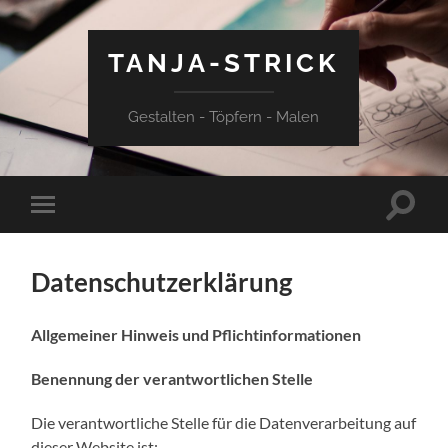
TANJA-STRICK
Gestalten - Töpfern - Malen
Suchfe
Mobile-
ein-/a
Menü
ein-/ausblenden
Datenschutzerklärung
Allgemeiner Hinweis und Pflichtinformationen
Benennung der verantwortlichen Stelle
Die verantwortliche Stelle für die Datenverarbeitung auf
dieser Website ist: