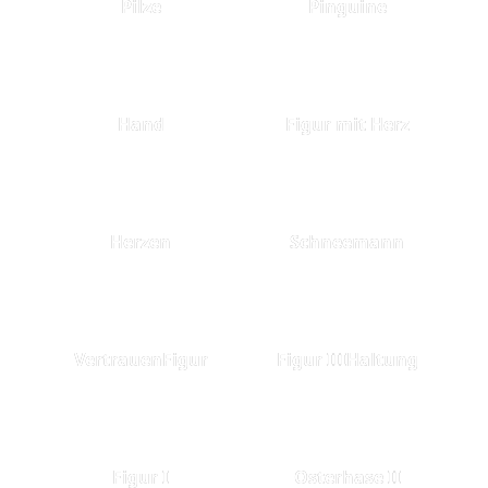
Pilze
Pinguine
Hand
Figur mit Herz
Herzen
Schneemann
VertrauenFigur
Figur IIIHaltung
Figur I
Osterhase II