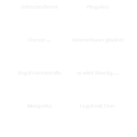
Schneemänner
Pinguine
Herzen ...
Tannenbaum glasiert
Vogel-Futterstelle
es wird blumig....
Margerite
Engel mit Herz