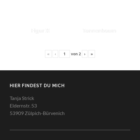
Figur II
Tannenbaum
«
‹
von
2
›
»
HIER FINDEST DU MICH
Tanja Strick
Eldernstr. 53
53909 Zülpich-Bürvenich