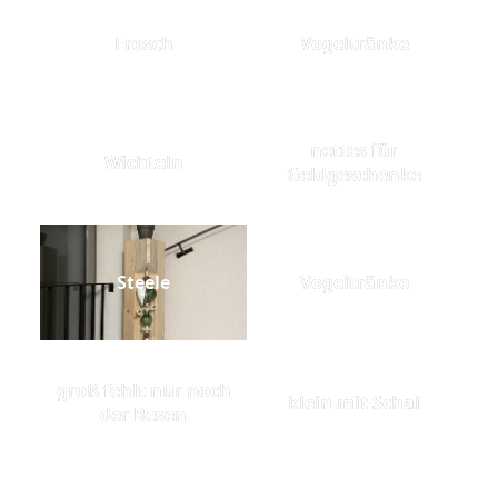
Frosch
Vogeltränke
nettes für
Wichteln
Geldgeschenke
Steele
Vogeltränke
groß fehlt nur noch
klein mit Schal
der Besen