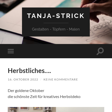
TANJA-STRICK
Gestalten - Töpfern - Malen
Suchfe
Mobile-
ein-/a
Menü
ein-/ausblenden
Herbstliches….
16. OKTOBER 2022
/
KEINE KOMMENTARE
Der goldene Oktober
die schönste Zeit für kreatives Herbstdeko