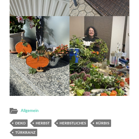
Allgemein
DEKO
HERBST
HERBSTLICHES
KÜRBIS
TÜRKRANZ